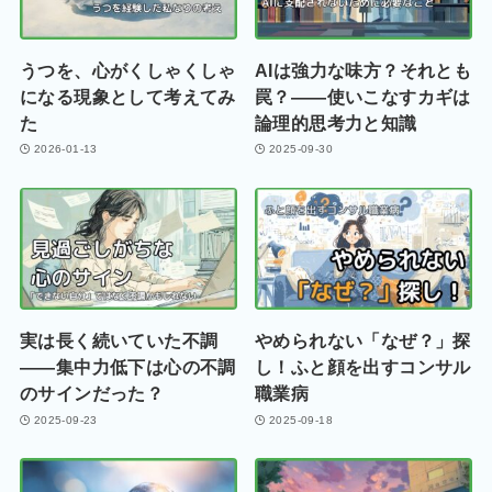
うつを、心がくしゃくしゃ
AIは強力な味方？それとも
になる現象として考えてみ
罠？——使いこなすカギは
た
論理的思考力と知識
2026-01-13
2025-09-30
実は長く続いていた不調
やめられない「なぜ？」探
――集中力低下は心の不調
し！ふと顔を出すコンサル
のサインだった？
職業病
2025-09-23
2025-09-18